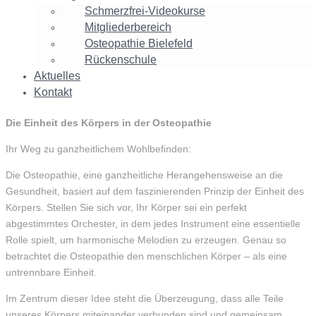
Schmerzfrei-Videokurse
Mitgliederbereich
Osteopathie Bielefeld
Rückenschule
Aktuelles
Kontakt
Die
Die Einheit des Körpers in der Osteopathie
Einheit
Ihr Weg zu ganzheitlichem Wohlbefinden:
des
Körpers
Die Osteopathie, eine ganzheitliche Herangehensweise an die
Gesundheit, basiert auf dem faszinierenden Prinzip der Einheit des
in
Körpers. Stellen Sie sich vor, Ihr Körper sei ein perfekt
der
abgestimmtes Orchester, in dem jedes Instrument eine essentielle
Osteopathie
Rolle spielt, um harmonische Melodien zu erzeugen. Genau so
betrachtet die Osteopathie den menschlichen Körper – als eine
untrennbare Einheit.
Im Zentrum dieser Idee steht die Überzeugung, dass alle Teile
unseres Körpers miteinander verbunden sind und gemeinsam