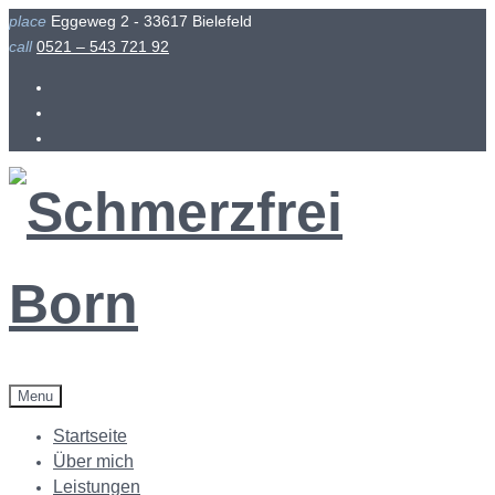
Skip
place
Eggeweg 2 - 33617 Bielefeld
to
call
0521 – 543 721 92
content
Facebook
Instagram
Menu
Startseite
Über mich
Leistungen