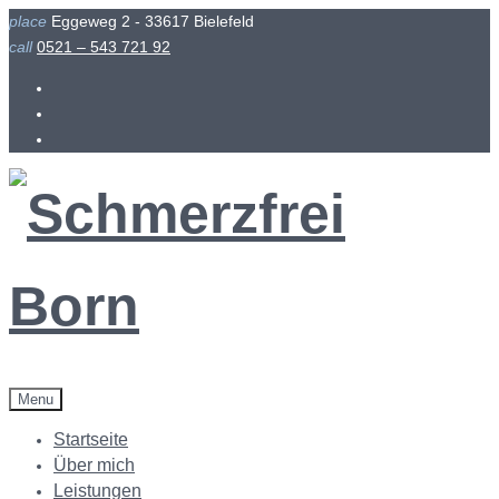
Skip
place
Eggeweg 2 - 33617 Bielefeld
to
call
0521 – 543 721 92
content
Facebook
Instagram
Menu
Startseite
Über mich
Leistungen