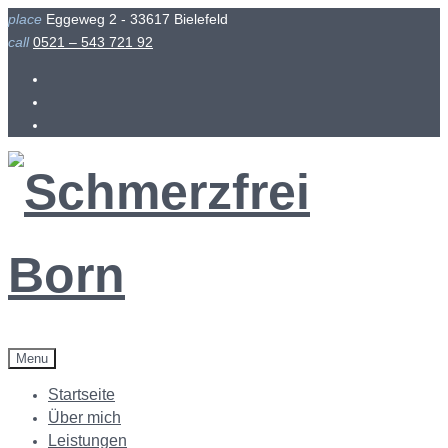
Skip
place
Eggeweg 2 - 33617 Bielefeld
to
call
0521 – 543 721 92
content
Facebook
Instagram
Menu
Startseite
Über mich
Leistungen