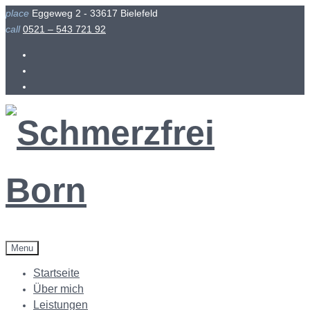
Skip
place
Eggeweg 2 - 33617 Bielefeld
to
call
0521 – 543 721 92
content
Facebook
Instagram
Menu
Startseite
Über mich
Leistungen