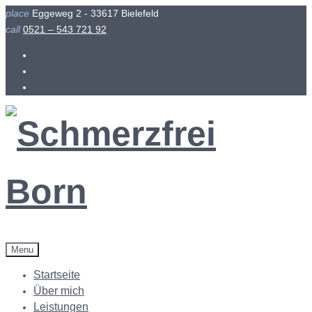
Skip
place
Eggeweg 2 - 33617 Bielefeld
to
call
0521 – 543 721 92
content
Facebook
Instagram
Menu
Startseite
Über mich
Leistungen