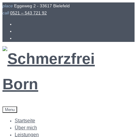
Skip
place
Eggeweg 2 - 33617 Bielefeld
to
call
0521 – 543 721 92
content
Facebook
Instagram
Menu
Startseite
Über mich
Leistungen