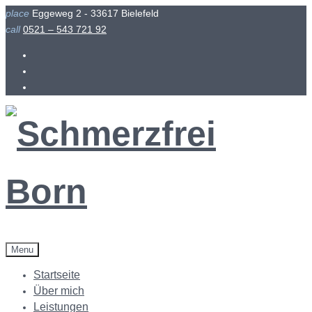
Skip
place
Eggeweg 2 - 33617 Bielefeld
to
call
0521 – 543 721 92
content
Facebook
Instagram
Menu
Startseite
Über mich
Leistungen