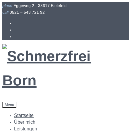
Skip
place
Eggeweg 2 - 33617 Bielefeld
to
call
0521 – 543 721 92
content
Facebook
Instagram
Menu
Startseite
Über mich
Leistungen