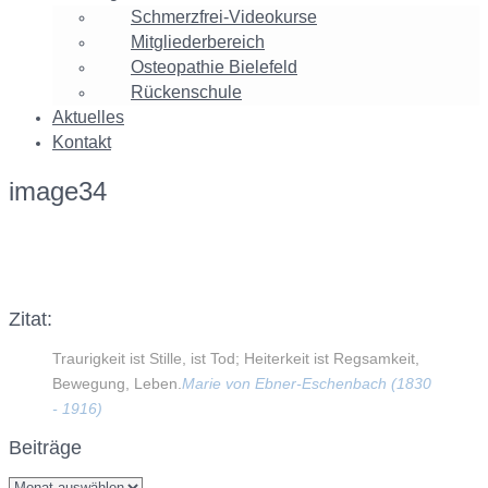
Schmerzfrei-Videokurse
Mitgliederbereich
Osteopathie Bielefeld
Rückenschule
Aktuelles
Kontakt
image34
Facebook
Twitter
Google+
Instagram
Zitat:
Traurigkeit ist Stille, ist Tod; Heiterkeit ist Regsamkeit,
Bewegung, Leben.
Marie von Ebner-Eschenbach (1830
- 1916)
Beiträge
Beiträge