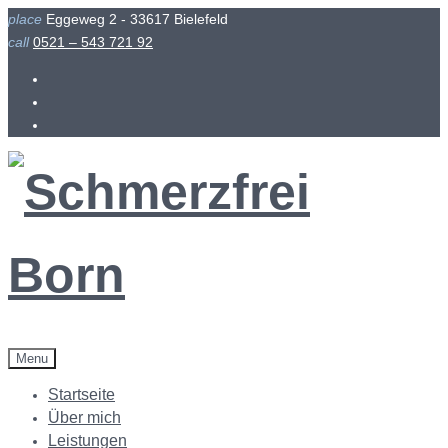
Skip
place
Eggeweg 2 - 33617 Bielefeld
to
call
0521 – 543 721 92
content
Facebook
Instagram
Menu
Startseite
Über mich
Leistungen