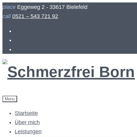
Skip
place
Eggeweg 2 - 33617 Bielefeld
to
call
0521 – 543 721 92
content
Facebook
Instagram
Menu
Startseite
Über mich
Leistungen