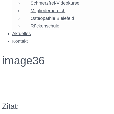
Schmerzfrei-Videokurse
Mitgliederbereich
Osteopathie Bielefeld
Rückenschule
Aktuelles
Kontakt
image36
Facebook
Twitter
Google+
Instagram
Zitat: