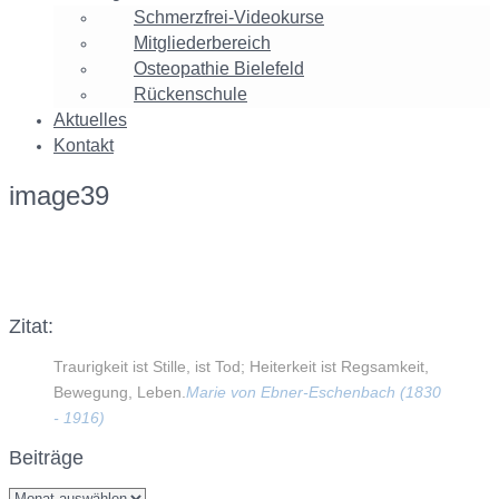
Schmerzfrei-Videokurse
Mitgliederbereich
Osteopathie Bielefeld
Rückenschule
Aktuelles
Kontakt
image39
Facebook
Twitter
Google+
Instagram
Zitat:
Traurigkeit ist Stille, ist Tod; Heiterkeit ist Regsamkeit,
Bewegung, Leben.
Marie von Ebner-Eschenbach (1830
- 1916)
Beiträge
Beiträge