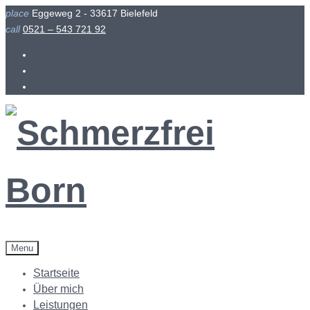
Skip
place
Eggeweg 2 - 33617 Bielefeld
to
call
0521 – 543 721 92
content
Facebook
Instagram
Menu
Startseite
Über mich
Leistungen