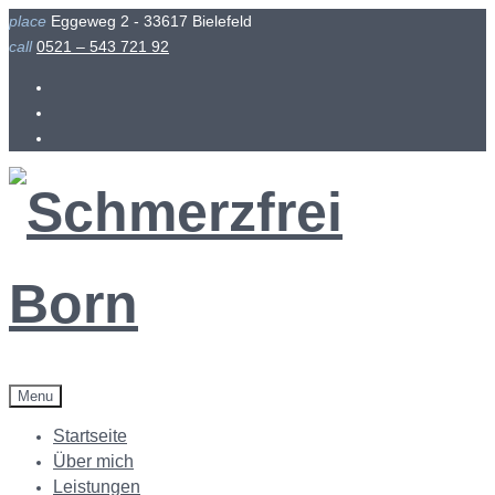
Skip
place
Eggeweg 2 - 33617 Bielefeld
to
call
0521 – 543 721 92
content
Facebook
Instagram
Menu
Startseite
Über mich
Leistungen