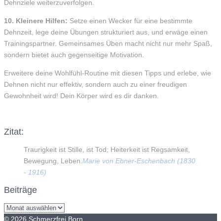
Dehnziele weiterzuverfolgen.
10. Kleinere Hilfen:
Setze einen Wecker für eine bestimmte
Dehnzeit, lege deine Übungen strukturiert aus, und erwäge einen
Trainingspartner. Gemeinsames Üben macht nicht nur mehr Spaß,
sondern bietet auch gegenseitige Motivation.
Erweitere deine Wohlfühl-Routine mit diesen Tipps und erlebe, wie
Dehnen nicht nur effektiv, sondern auch zu einer freudigen
Gewohnheit wird! Dein Körper wird es dir danken.
Facebook
Twitter
Google+
Instagram
Zitat:
Traurigkeit ist Stille, ist Tod; Heiterkeit ist Regsamkeit,
Bewegung, Leben.
Marie von Ebner-Eschenbach (1830
- 1916)
Beiträge
Beiträge
© 2026 Schmerzfrei Born