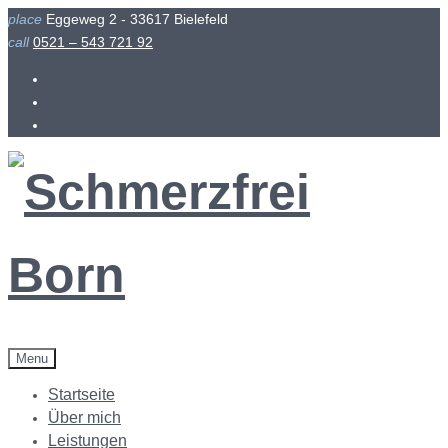
Skip
place
Eggeweg 2 - 33617 Bielefeld
to
call
0521 – 543 721 92
content
Facebook
Instagram
Menu
Startseite
Über mich
Leistungen